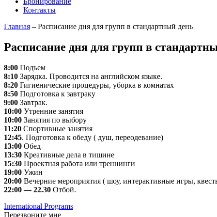
Бронирование
Контакты
Главная
–
Расписание дня для групп в стандартный день
Расписание дня для групп в стандартн
8:00
Подъем
8:10
Зарядка. Проводится на английском языке.
8:20
Гигиенические процедуры, уборка в комнатах
8:50
Подготовка к завтраку
9:00
Завтрак.
10:00
Утренние занятия
10:00
Занятия по выбору
11:20
Спортивные занятия
12:45
. Подготовка к обеду ( душ, переодевание)
13:00
Обед
13:30
Креативные дела в тишине
15:30
Проектная работа или треннинги
19:00
Ужин
20:00
Вечерние мероприятия ( шоу, интерактивные игры, квест
22:00 — 22.30
Отбой.
International Programs
Перезвоните мне