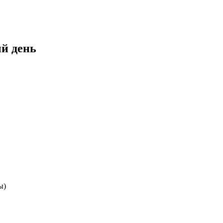
ый день
ы)